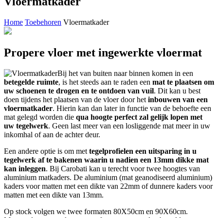
Vloermatkader
Home
Toebehoren
Vloermatkader
Propere vloer met ingewerkte vloermat
Bij het van buiten naar binnen komen in een
betegelde ruimte
, is het steeds aan te raden een
mat te plaatsen om
uw schoenen te drogen en te ontdoen van vuil
. Dit kan u best
doen tijdens het plaatsen van de vloer door het
inbouwen van een
vloermatkader
. Hierin kan dan later in functie van de behoefte een
mat gelegd worden die
qua hoogte perfect zal gelijk lopen met
uw tegelwerk
. Geen last meer van een losliggende mat meer in uw
inkomhal of aan de achter deur.
Een andere optie is om met
tegelprofielen een uitsparing in u
tegelwerk af te bakenen waarin u nadien een 13mm dikke mat
kan inleggen
. Bij Carobati kan u terecht voor twee hoogtes van
aluminium matkaders. De aluminium (mat geanodiseerd aluminium)
kaders voor matten met een dikte van 22mm of dunnere kaders voor
matten met een dikte van 13mm.
Op stock volgen we twee formaten 80X50cm en 90X60cm.