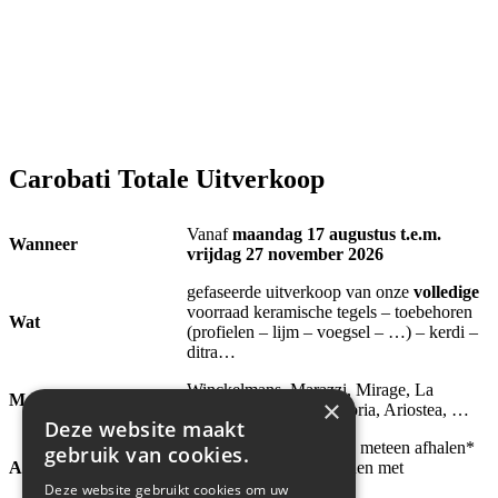
Carobati Totale Uitverkoop
Vanaf
maandag 17 augustus t.e.m.
Wanneer
vrijdag 27 november 2026
gefaseerde uitverkoop van onze
volledige
voorraad keramische tegels – toebehoren
Wat
(profielen – lijm – voegsel – …) – kerdi –
ditra…
Winckelmans, Marazzi, Mirage, La
Merken
×
Faenza, Terratinta, Sartoria, Ariostea, …
Deze website maakt
geen stockage mogelijk: meteen afhalen*
gebruik van cookies.
Aandachtspunten
of levering laten inplannen met
transportkost.
Deze website gebruikt cookies om uw